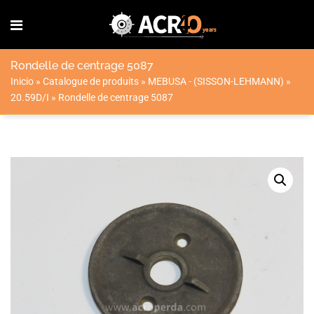
Rondelle de centrage 5087
Inicio
»
Catalogue de produits
»
MEBUSA - (SISSON-LEHMANN)
»
20.59D/I
»
Rondelle de centrage 5087