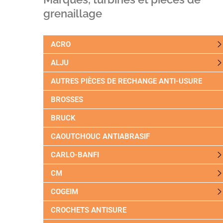
grenaillage
ACRO
ALJU
AUTRES PIÈCES DE RECHANGE ANTI-USURE
BROSSES
BRUCK
CAOUTCHOUC ANTIABRASIF
CARLO-BANFI
CM
COGEIM
CROCHETS ANTISURE