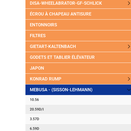
DISA-WHEELABRATOR-GF-SCHLICK
ÉCROU À CHAPEAU ANTISURE
ENTONNOIRS
FILTRES
GIETART-KALTENBACH
GODETS ET TABLIER ÉLÉVATEUR
JAPON
KONRAD RUMP
MEBUSA - (SISSON-LEHMANN)
10.56
20.59D/I
3.57D
6.59D