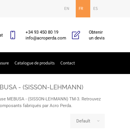
EN
FR
ES
+34 93 450 80 19
Obtenir
at
info@acroperda.com
un devis
usure
Catalogue de produits
Contact
 MEBUSA - (SISSON-LEHMANN)
illeuse MEBUSA - (SISSON-LEHMANN) TM-3. Retrouvez
s composants fabriqués par Acro Perda.