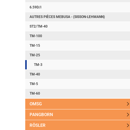
6.59D/I
AUTRES PIÈCES MEBUSA - (SISSON-LEHMANN)
ST2/TM-40
TM-100
TM-15
TM-25
TM-3
TM-40
TM-5
TM-60
OMSG
PANGBORN
RÖSLER