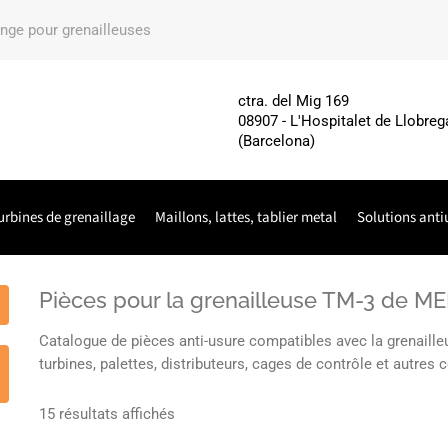
ange pour grenailleuses
ctra. del Mig 169
08907 - L'Hospitalet de Llobreg
(Barcelona)
urbines de grenaillage
Maillons, lattes, tablier metal
Solutions anti
Pièces pour la grenailleuse TM-3 de
Catalogue de pièces anti-usure compatibles avec la grena
turbines, palettes, distributeurs, cages de contrôle et autre
15 résultats affichés