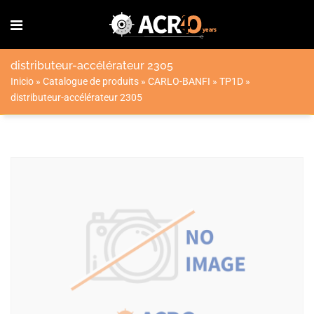
distributeur-accélérateur 2305
Inicio
»
Catalogue de produits
»
CARLO-BANFI
»
TP1D
»
distributeur-accélérateur 2305