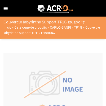
Couvercle labyrinthe Support TP1G 12650047
Inicio
»
Catalogue de produits
»
CARLO-BANFI
»
TP1G
»
Couvercle
labyrinthe Support TP1G 12650047