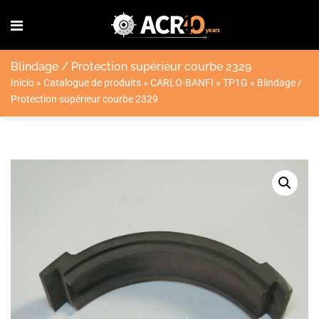
Blindage / Protection supérieur courbe 2329
Inicio
»
Catalogue de produits
»
CARLO-BANFI
»
TP1G
»
Blindage /
Protection supérieur courbe 2329