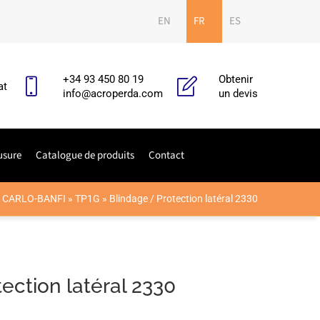
EN
FR
ES
+34 93 450 80 19
Obtenir
at
info@acroperda.com
un devis
usure
Catalogue de produits
Contact
»
CARLO-BANFI
»
TP1G
»
Blindage / Protection latéral 2330
ection latéral 2330