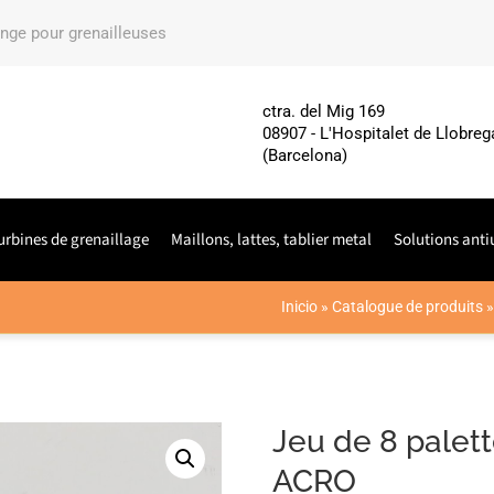
ange pour grenailleuses
ctra. del Mig 169
08907 - L'Hospitalet de Llobreg
(Barcelona)
urbines de grenaillage
Maillons, lattes, tablier metal
Solutions anti
Inicio
»
Catalogue de produits
Jeu de 8 palet
ACRO