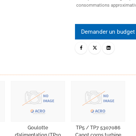
consommations approximati
Demander un budge
Goulotte
TP5 / TP7 5307086
d’alimentation (TP10
Capot corps turbine