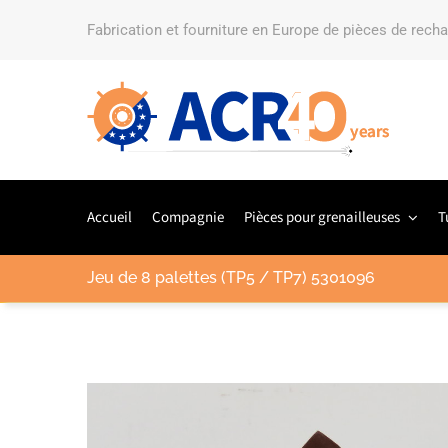
Fabrication et fourniture en Europe de pièces de rech
Accueil
Compagnie
Pièces pour grenailleuses
T
Jeu de 8 palettes (TP5 / TP7) 5301096