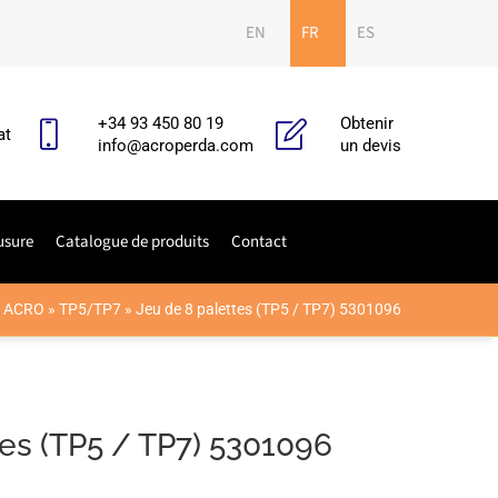
EN
FR
ES
+34 93 450 80 19
Obtenir
at
info@acroperda.com
un devis
usure
Catalogue de produits
Contact
»
ACRO
»
TP5/TP7
»
Jeu de 8 palettes (TP5 / TP7) 5301096
tes (TP5 / TP7) 5301096