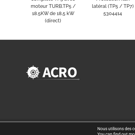
moteur TURB.TP5 /
latéral (TP5 / TP7)
18.5KW de 18,5 kW
5304414
(direct)
Nous utilisons des co
©
Copyright 2019
. Disseny web per Bredax
You can find out mo