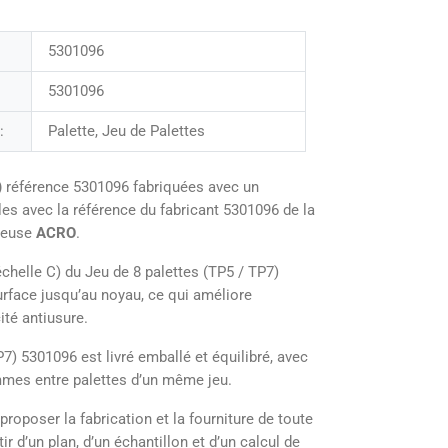
5301096
5301096
:
Palette, Jeu de Palettes
)
référence 5301096 fabriquées avec un
es avec la référence du fabricant 5301096 de la
lleuse
ACRO
.
chelle C) du Jeu de 8 palettes (TP5 / TP7)
urface jusqu’au noyau, ce qui améliore
ité antiusure.
P7) 5301096 est livré emballé et équilibré, avec
ammes entre palettes d’un même jeu.
poser la fabrication et la fourniture de toute
ir d’un plan, d’un échantillon et d’un calcul de