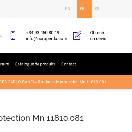
EN
FR
ES
+34 93 450 80 19
Obtenir
at
info@acroperda.com
un devis
usure
Catalogue de produits
Contact
CES CARLO-BANFI
»
Blindage de protection Mn 11810.081
otection Mn 11810.081