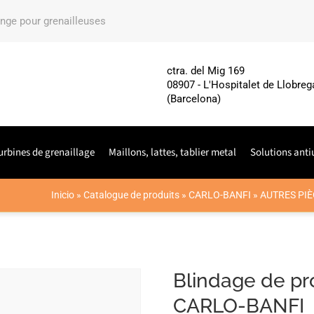
ange pour grenailleuses
ctra. del Mig 169
08907 - L'Hospitalet de Llobreg
(Barcelona)
urbines de grenaillage
Maillons, lattes, tablier metal
Solutions anti
Inicio
»
Catalogue de produits
»
CARLO-BANFI
»
AUTRES PIÈ
Blindage de pr
CARLO-BANFI