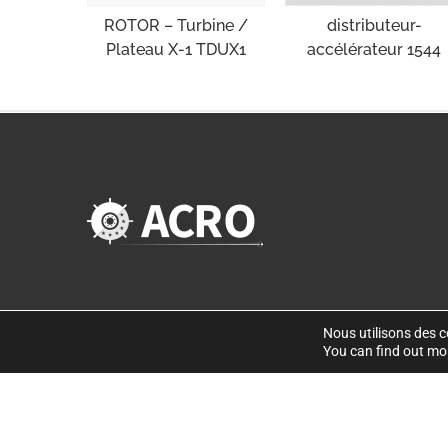
distributeur-
ROTOR – Turbine /
accélérateur 1544
Plateau X-1 TDUX1
Nous utilisons des co
You can find out mo
©
Copyright 2019
. Disseny web per Bredax