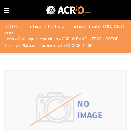
ROTOR – Turbine / Plateau – Turbine droite TDD2CK D-
400
Inicio
»
Catalogue de produits
»
CARLO-BANFI
»
TP2C
»
ROTOR –
Turbine / Plateau – Turbine droite TDD2CK D-400