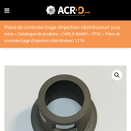
Pièce de controle/cage d’injection (distributeur) 1219
Inicio
»
Catalogue de produits
»
CARLO-BANFI
»
TP2C
»
Pièce de
controle/cage d’injection (distributeur) 1219