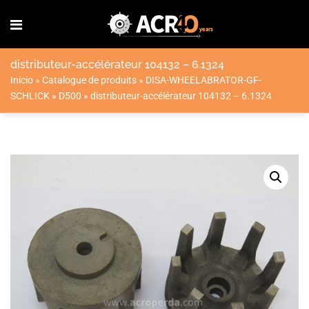
distributeur-accélérateur 104132 – 6.1324
Inicio
»
Catalogue de produits
»
DISA-WHEELABRATOR-GF-
SCHLICK
»
D500
»
distributeur-accélérateur 104132 – 6.1324