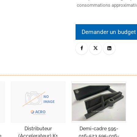
consommations approximati
Demander un budge
Demi-cadre 595-
Distributeur
016-523 595-016-
e
(Accelerateur) K1