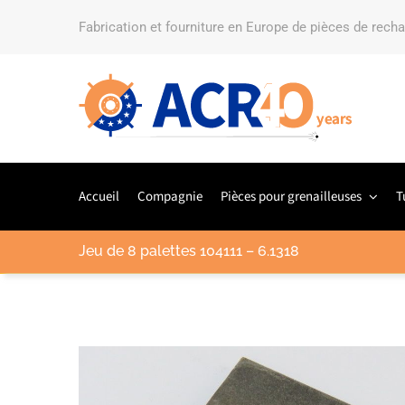
Fabrication et fourniture en Europe de pièces de rech
Accueil
Compagnie
Pièces pour grenailleuses
T
Jeu de 8 palettes 104111 – 6.1318