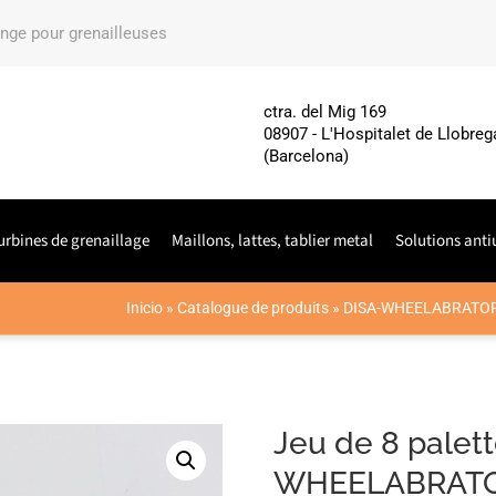
ange pour grenailleuses
ctra. del Mig 169
08907 - L'Hospitalet de Llobreg
(Barcelona)
urbines de grenaillage
Maillons, lattes, tablier metal
Solutions anti
Inicio
»
Catalogue de produits
»
DISA-WHEELABRATOR
Jeu de 8 palett
WHEELABRATO