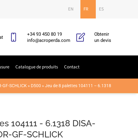
EN
FR
ES
+34 93 450 80 19
Obtenir
at
info@acroperda.com
un devis
usure
Catalogue de produits
Contact
-GF-SCHLICK
»
D500
»
Jeu de 8 palettes 104111 – 6.1318
es 104111 - 6.1318 DISA-
R-GF-SCHLICK