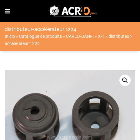
distributeur-accélérateur 1224
Inicio
»
Catalogue de produits
»
CARLO-BANFI
»
X-1
»
distributeur-
accélérateur 1224