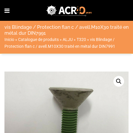
vis Blindage / Protection flan c / avell.M10X30 traité en
métal dur DIN7991
Inicio
»
Catalogue de produits
»
ALJU
»
T320
»
vis Blindage /
Protection flan c / avell.M10X30 traité en métal dur DIN7991