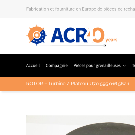
Fabrication et fourniture en Europe de pièces de rech
Accueil
Compagnie
Pièces pour grenailleuses
T
ROTOR – Turbine / Plateau U70 595.016.562.1