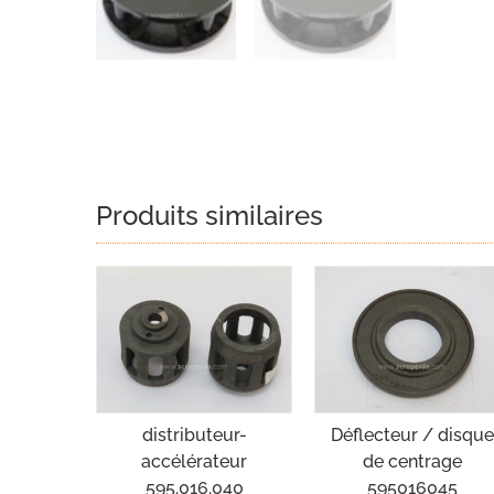
Produits similaires
distributeur-
Déflecteur / disqu
accélérateur
de centrage
595.016.040
595016045