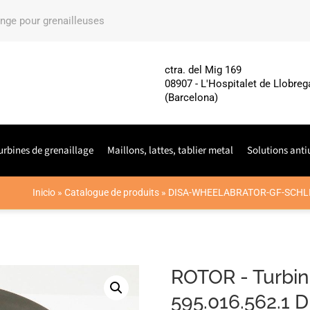
ange pour grenailleuses
ctra. del Mig 169
08907 - L'Hospitalet de Llobreg
(Barcelona)
urbines de grenaillage
Maillons, lattes, tablier metal
Solutions anti
Inicio
»
Catalogue de produits
»
DISA-WHEELABRATOR-GF-SCHL
ROTOR - Turbin
595.016.562.1