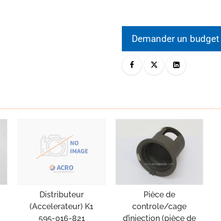
Demander un budge
e
Pièce de
Distributeur
controle/cage
(Accelerateur) K1
d’injection (pièce de
595-016-821