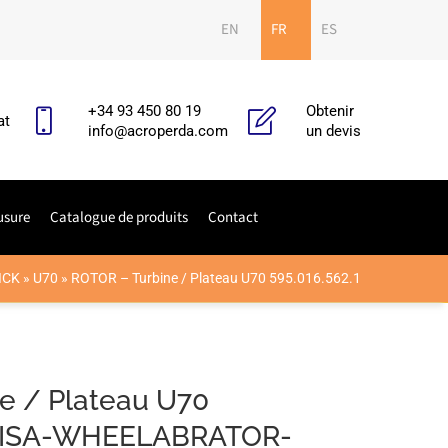
EN
FR
ES
+34 93 450 80 19
Obtenir
at
info@acroperda.com
un devis
usure
Catalogue de produits
Contact
ICK
»
U70
»
ROTOR – Turbine / Plateau U70 595.016.562.1
e / Plateau U70
 DISA-WHEELABRATOR-