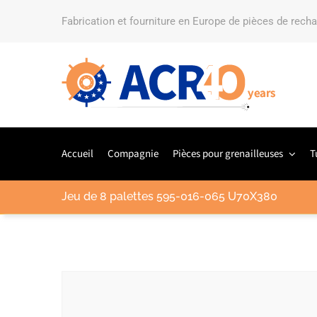
Fabrication et fourniture en Europe de pièces de rech
Accueil
Compagnie
Pièces pour grenailleuses
T
Jeu de 8 palettes 595-016-065 U70X380