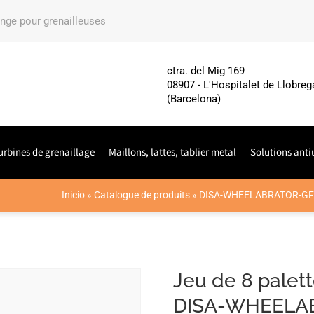
ange pour grenailleuses
ctra. del Mig 169
08907 - L'Hospitalet de Llobreg
(Barcelona)
urbines de grenaillage
Maillons, lattes, tablier metal
Solutions anti
Inicio
»
Catalogue de produits
»
DISA-WHEELABRATOR-GF
Jeu de 8 palet
DISA-WHEELA