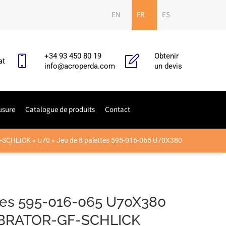
EN
FR
ES
+34 93 450 80 19
Obtenir
at
info@acroperda.com
un devis
usure
Catalogue de produits
Contact
-SCHLICK
»
U70
»
Jeu de 8 palettes 595-016-065 U70X380
tes 595-016-065 U70X380
BRATOR-GF-SCHLICK