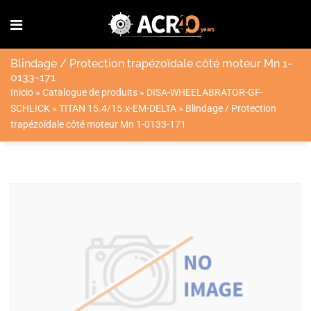
Blindage / Protection trapézoïdale côté moteur Mn 1-
0133-171
Inicio
»
Catalogue de produits
»
DISA-WHEELABRATOR-GF-
SCHLICK
»
TITAN 15.4/15.x-EM-DELTA
»
Blindage / Protection
trapézoïdale côté moteur Mn 1-0133-171