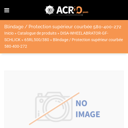
Blindage / Protection supérieur courbée 580-400-272
Inicio
»
Catalogue de produits
»
DISA-WHEELABRATOR-GF-
SCHLICK
»
65RL500/380
»
Blindage / Protection supérieur courbée
580-400-272