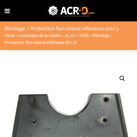
Blindage / Protection flan latéral inférieure 501/3
Inicio
»
Catalogue de produits
»
ALJU
»
T400
»
Blindage /
Protection flan latéral inférieure 501/3