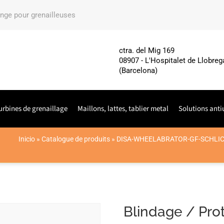
ange pour grenailleuses
ctra. del Mig 169
08907 - L'Hospitalet de Llobreg
(Barcelona)
urbines de grenaillage
Maillons, lattes, tablier metal
Solutions anti
Inicio
»
Catalogue de produits
»
DISA-WHEELABRATOR-GF-SCHLI
Blindage / Prot