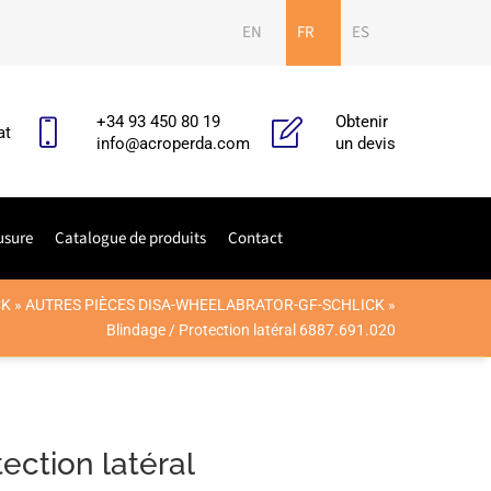
EN
FR
ES
+34 93 450 80 19
Obtenir
at
info@acroperda.com
un devis
usure
Catalogue de produits
Contact
CK
»
AUTRES PIÈCES DISA-WHEELABRATOR-GF-SCHLICK
»
Blindage / Protection latéral 6887.691.020
ection latéral