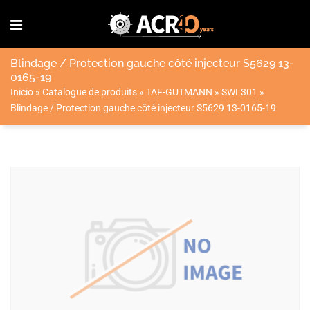
Blindage / Protection gauche côté injecteur S5629 13-
0165-19
Inicio
»
Catalogue de produits
»
TAF-GUTMANN
»
SWL301
»
Blindage / Protection gauche côté injecteur S5629 13-0165-19