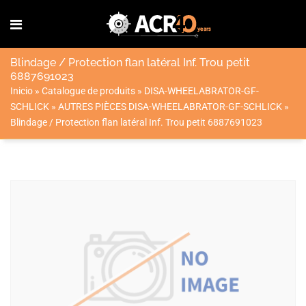
Blindage / Protection flan latéral Inf. Trou petit
6887691023
Inicio
»
Catalogue de produits
»
DISA-WHEELABRATOR-GF-
SCHLICK
»
AUTRES PIÈCES DISA-WHEELABRATOR-GF-SCHLICK
»
Blindage / Protection flan latéral Inf. Trou petit 6887691023