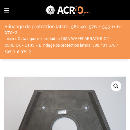
Blindage de protection latéral 580.401.576 / 595-016-
070-2
Inicio
»
Catalogue de produits
»
DISA-WHEELABRATOR-GF-
SCHLICK
»
U105
»
Blindage de protection latéral 580.401.576 /
595-016-070-2