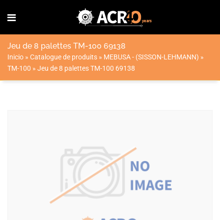
Jeu de 8 palettes TM-100 69138
Inicio
»
Catalogue de produits
»
MEBUSA - (SISSON-LEHMANN)
»
TM-100
»
Jeu de 8 palettes TM-100 69138