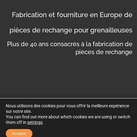
Fabrication et fourniture en Europe de
pièces de rechange pour grenailleuses
Plus de 40 ans consacrés à la fabrication de
pièces de rechange
Nous utilisons des cookies pour vous offrir la meilleure expérience
©
Copyright 2019
. Disseny web per Bredax
sur notre site.
You can find out more about which cookies we are using or switch
Politique de confidentialité
Mentions légales
them off in
settings
.
Politique de cookies
Accepter