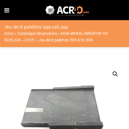
Jeu de 8 palettes 595.016.399
Inicio
»
Catalogue de produits
»
DISA-WHEELABRATOR-GF-
SCHLICK
»
U105
»
Jeu de 8 palettes 595.016.399