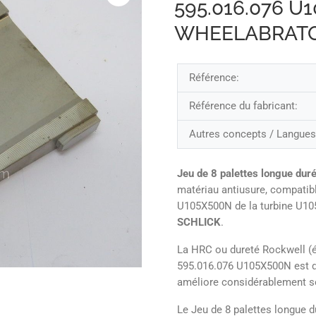
595.016.076 U
WHEELABRATO
Référence:
Référence du fabricant:
Autres concepts / Langues
Jeu de 8 palettes longue dur
matériau antiusure, compatibl
U105X500N de la turbine U10
SCHLICK
.
La HRC ou dureté Rockwell (é
595.016.076 U105X500N est de
améliore considérablement so
Le Jeu de 8 palettes longue 