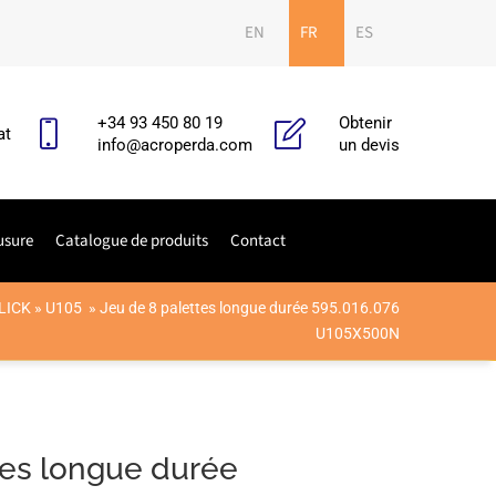
EN
FR
ES
+34 93 450 80 19
Obtenir
at
info@acroperda.com
un devis
usure
Catalogue de produits
Contact
LICK
»
U105
»
Jeu de 8 palettes longue durée 595.016.076
U105X500N
tes longue durée