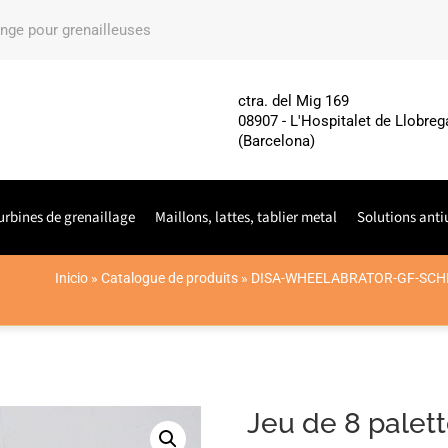
ange pour grenailleuses
ctra. del Mig 169
08907 - L'Hospitalet de Llobreg
(Barcelona)
urbines de grenaillage
Maillons, lattes, tablier metal
Solutions anti
Inicio
»
Catalogue de produits
»
DISA-WHEELABRATOR-GF-SCH
Jeu de 8 palet