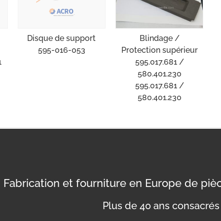
Blindage /
Disque de support
Protection supérieur
595-016-053
595.017.681 /
1
580.401.230
595.017.681 /
580.401.230
Fabrication et fourniture en Europe de pi
Plus de 40 ans consacrés 