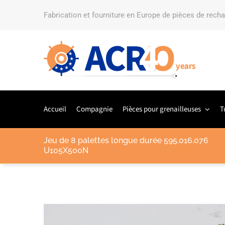
Fabrication et fourniture en Europe de pièces de rech
Accueil
Compagnie
Pièces pour grenailleuses
T
Jeu de 8 palettes longue durée 595.016.076
U105X500N