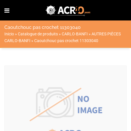
Caoutchouc pas crochet 11303040
Inicio
»
Catalogue de produits
»
CARLO-BANFI
»
AUTRES PIÈCES
CARLO-BANFI
»
Caoutchouc pas crochet 11303040