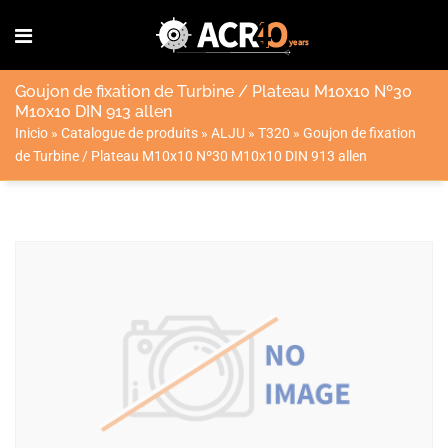
Goujon de fixation de Turbine / Plateau M10x10 Nº30
M10x10 DIN 913 allen
Inicio
»
Catalogue de produits
»
ALJU
»
T320
»
Goujon de fixation
de Turbine / Plateau M10x10 Nº30 M10x10 DIN 913 allen