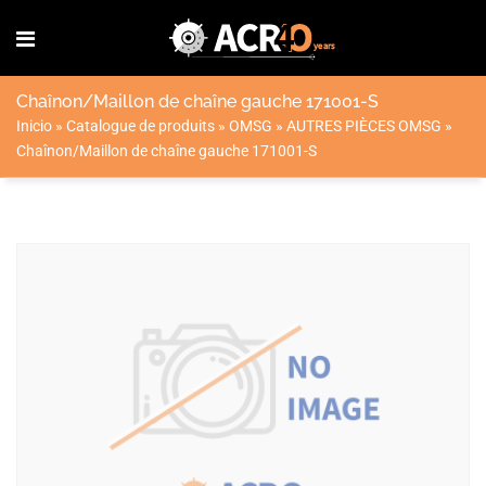
Chaînon/Maillon de chaîne gauche 171001-S
Inicio
»
Catalogue de produits
»
OMSG
»
AUTRES PIÈCES OMSG
»
Chaînon/Maillon de chaîne gauche 171001-S