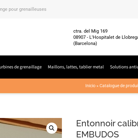
ange pour grenailleuses
ctra. del Mig 169
08907 - L'Hospitalet de Llobreg
(Barcelona)
urbines de grenaillage
Maillons, lattes, tablier metal
Solutions anti
Inicio
»
Catalogue de produi
Entonnoir cali
EMBUDOS