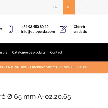
EN
FR
ES
+34 93 450 80 19
Obtenir
at
info@acroperda.com
un devis
usure
Catalogue de produits
Contact
ts
»
ENTONNOIRS
»
Entonnoir calibré Ø 65 mm A-02.20.65
bré Ø 65 mm A-02.20.65