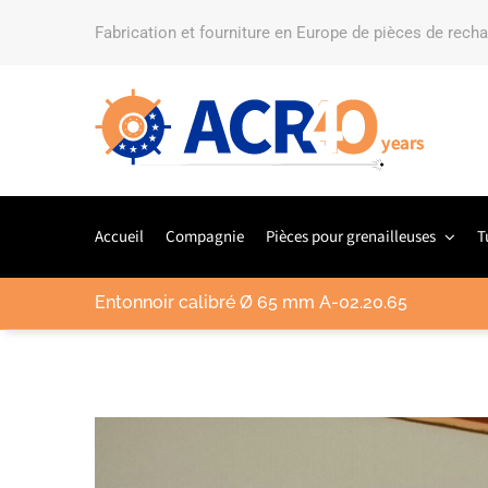
Fabrication et fourniture en Europe de pièces de rech
Accueil
Compagnie
Pièces pour grenailleuses
T
Entonnoir calibré Ø 65 mm A-02.20.65