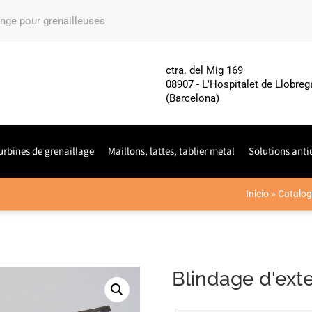
ange pour grenailleuses
ctra. del Mig 169
08907 - L'Hospitalet de Llobreg
(Barcelona)
urbines de grenaillage
Maillons, lattes, tablier metal
Solutions anti
Inicio
»
Catalog
Blindage d'ext