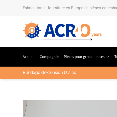
Fabrication et fourniture en Europe de pièces de rech
Accueil
Compagnie
Pièces pour grenailleuses
T
Blindage d’extension D / 20