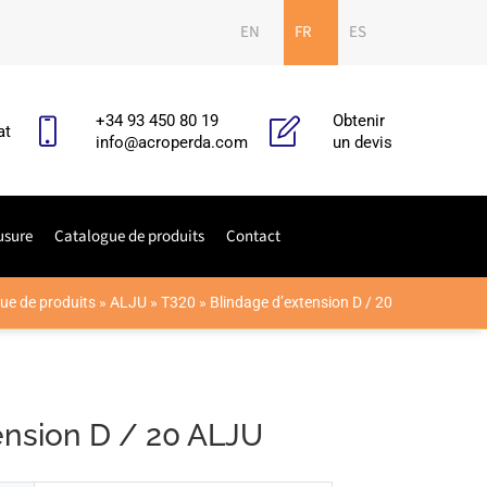
EN
FR
ES
+34 93 450 80 19
Obtenir
at
info@acroperda.com
un devis
usure
Catalogue de produits
Contact
ue de produits
»
ALJU
»
T320
»
Blindage d’extension D / 20
ension D / 20 ALJU