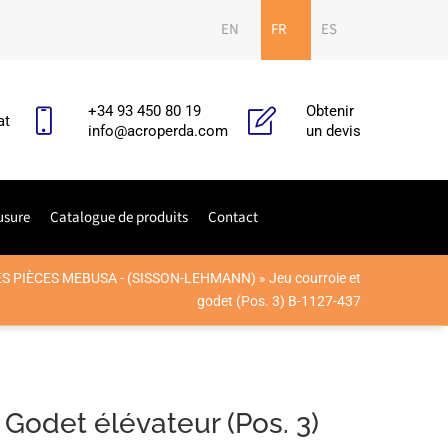
EN
FR
ES
+34 93 450 80 19
Obtenir
at
info@acroperda.com
un devis
usure
Catalogue de produits
Contact
S PIÈCES MEBUSA - (SISSON-LEHMANN)
»
Jeu courroie et
godet (Pos. 3) B-1127-437
 Godet élévateur (Pos. 3)