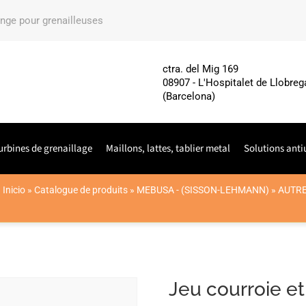
ange pour grenailleuses
ctra. del Mig 169
08907 - L'Hospitalet de Llobreg
(Barcelona)
urbines de grenaillage
Maillons, lattes, tablier metal
Solutions anti
Inicio
»
Catalogue de produits
»
MEBUSA - (SISSON-LEHMANN)
»
AUTRE
Jeu courroie et