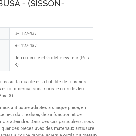
BUSA - (SISSON-
B-1127-437
B-1127-437
:
Jeu courroie et Godet élévateur (Pos.
3)
sur la qualité et la fiabilité de tous nos
ns et commercialisons sous le nom de
Jeu
Pos. 3)
.
iaux antiusure adaptés à chaque pièce, en
elle-ci doit réaliser, de sa fonction et de
ard à atteindre. Dans des cas particuliers, nous
briquer des pièces avec des matériaux antiusure
aciers à coupe rapide, aciers à outils ou métaux