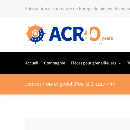
Fabrication et fourniture en Europe de pièces de rech
Accueil
Compagnie
Pièces pour grenailleuses
T
Jeu courroie et godet (Pos. 3) B-1127-437