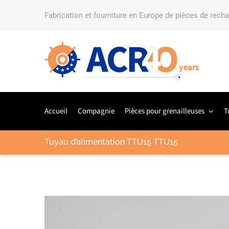
Fabrication et fourniture en Europe de pièces de rech
Accueil
Compagnie
Pièces pour grenailleuses
T
Tuyau d’alimentation TTU15 TTU15