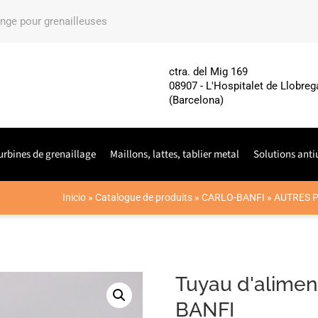
ange pour grenailleuses
ctra. del Mig 169
08907 - L'Hospitalet de Llobreg
(Barcelona)
urbines de grenaillage
Maillons, lattes, tablier metal
Solutions anti
Inicio
»
Catalogue de produits
»
CARLO-BANFI
»
AUTRES P
Tuyau d'alime
BANFI