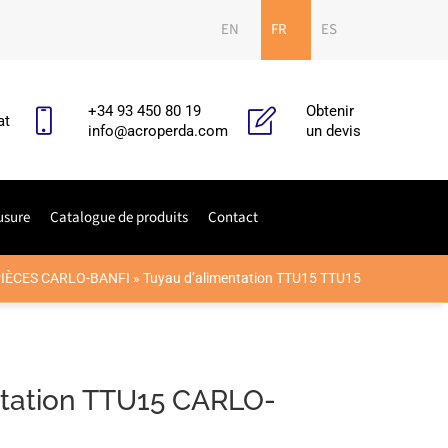
EN
FR
ES
+34 93 450 80 19
Obtenir
at
info@acroperda.com
un devis
usure
Catalogue de produits
Contact
IÈCES CARLO-BANFI
»
Tuyau d’alimentation TTU15 TTU15
ntation TTU15 CARLO-