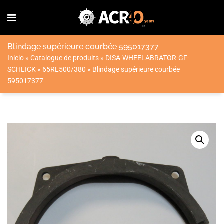
Blindage supérieure courbée 595017377
Inicio
»
Catalogue de produits
»
DISA-WHEELABRATOR-GF-
SCHLICK
»
65RL500/380
»
Blindage supérieure courbée
595017377