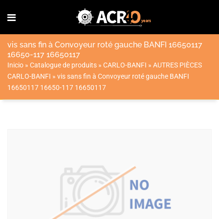
vis sans fin à Convoyeur roté gauche BANFI 16650117
16650-117 16650117
Inicio
»
Catalogue de produits
»
CARLO-BANFI
»
AUTRES PIÈCES
CARLO-BANFI
»
vis sans fin à Convoyeur roté gauche BANFI
16650117 16650-117 16650117