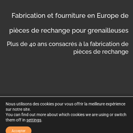
Fabrication et fourniture en Europe de
pièces de rechange pour grenailleuses
Plus de 40 ans consacrés à la fabrication de
pièces de rechange
Nous utilisons des cookies pour vous offrir la meilleure expérience
©
Copyright 2019
. Disseny web per Bredax
sur notre site.
You can find out more about which cookies we are using or switch
Politique de confidentialité
Mentions légales
them off in
settings
.
Politique de cookies
Accepter