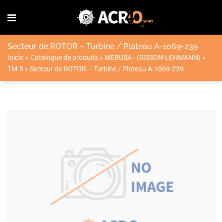
Secteur de ROTOR – Turbine / Plateau A-1069-239
Inicio
»
Catalogue de produits
»
MEBUSA - (SISSON-LEHMANN)
»
TM-5
»
Secteur de ROTOR – Turbine / Plateau A-1069-239