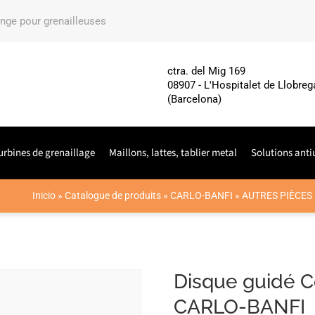
ange pour grenailleuses
ctra. del Mig 169
08907 - L'Hospitalet de Llobreg
(Barcelona)
urbines de grenaillage
Maillons, lattes, tablier metal
Solutions anti
Inicio
»
Catalogue de produits
»
CARLO-BANFI
»
AUTRES PIÈCES
Disque guidé 
CARLO-BANFI