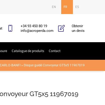
EN
FR
ES
+34 93 450 80 19
Obtenir
at
info@acroperda.com
un devis
usure
Catalogue de produits
Contact
 CARLO-BANFI
»
Disque guidé Convoyeur GT5x5 11967019
Convoyeur GT5x5 11967019