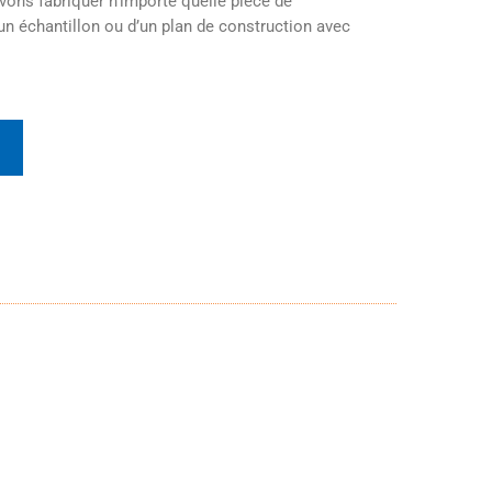
ns fabriquer n’importe quelle pièce de
un échantillon ou d’un plan de construction avec
t