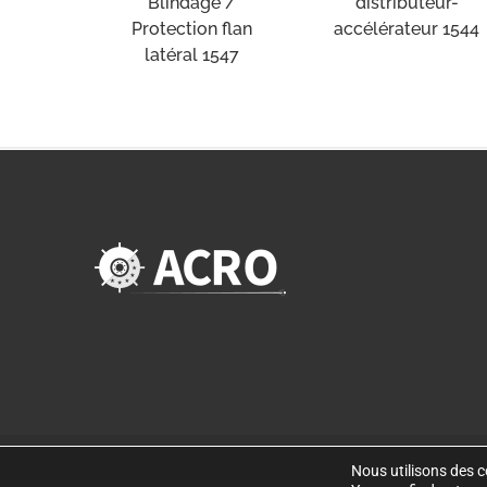
distributeur-
Blindage /
accélérateur 1544
Protection flan
latéral 1547
Nous utilisons des co
©
Copyright 2019
. Disseny web per Bredax