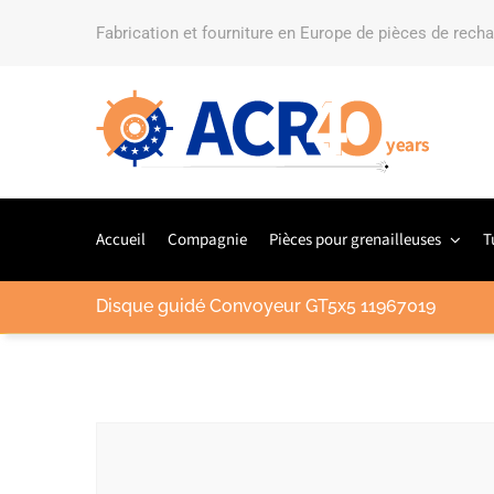
Fabrication et fourniture en Europe de pièces de rech
Accueil
Compagnie
Pièces pour grenailleuses
T
Disque guidé Convoyeur GT5x5 11967019