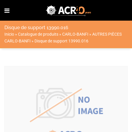
Disque de support 13990.016
Inicio
»
Catalogue de produits
»
CARLO-BANFI
»
AUTRES PIÈCES
CARLO-BANFI
»
Disque de support 13990.016