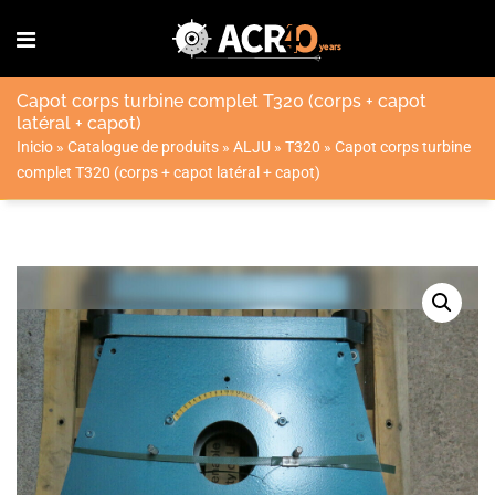
Capot corps turbine complet T320 (corps + capot
latéral + capot)
Inicio
»
Catalogue de produits
»
ALJU
»
T320
»
Capot corps turbine
complet T320 (corps + capot latéral + capot)